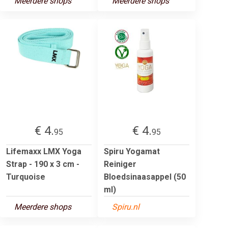
Meerdere shops
Meerdere shops
€ 4.
€ 4.
95
95
Lifemaxx LMX Yoga
Spiru Yogamat
Strap - 190 x 3 cm -
Reiniger
Turquoise
Bloedsinaasappel (50
ml)
Meerdere shops
Spiru.nl