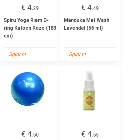
€ 4.
€ 4.
29
49
Spiru Yoga Riem D-
Manduka Mat Wash
ring Katoen Roze (183
Lavendel (56 ml)
cm)
Spiru.nl
Spiru.nl
€ 4.
€ 4.
50
55