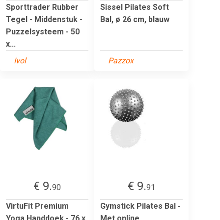
Sporttrader Rubber
Sissel Pilates Soft
Tegel - Middenstuk -
Bal, ø 26 cm, blauw
Puzzelsysteem - 50
x...
Ivol
Pazzox
€ 9.
€ 9.
90
91
VirtuFit Premium
Gymstick Pilates Bal -
Yoga Handdoek - 76 x
Met online