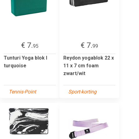
€ 7.
€ 7.
95
99
Tunturi Yoga blok l
Reydon yogablok 22 x
turquoise
11 x 7 cm foam
zwart/wit
Tennis-Point
Sport-korting