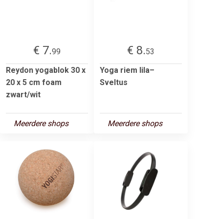
€ 7.
€ 8.
99
53
Reydon yogablok 30 x
Yoga riem lila–
20 x 5 cm foam
Sveltus
zwart/wit
Meerdere shops
Meerdere shops