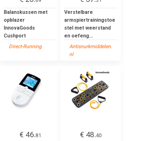
89
31
Balanskussen met
Verstelbare
opblazer
armspiertrainingstoe
InnovaGoods
stel met weerstand
Cushport
en oefeng...
Direct-Running
Antisnurkmiddelen.
nl
€ 46.
€ 48.
81
40