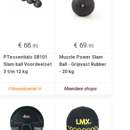
€ 68.
€ 69.
95
95
PTessentials SB101
Muscle Power Slam
Slam ball Voordeelset
Ball - Gripvast Rubber
3 t/m 12 kg
- 20 kg
Fitnesskoerier.nl
Meerdere shops