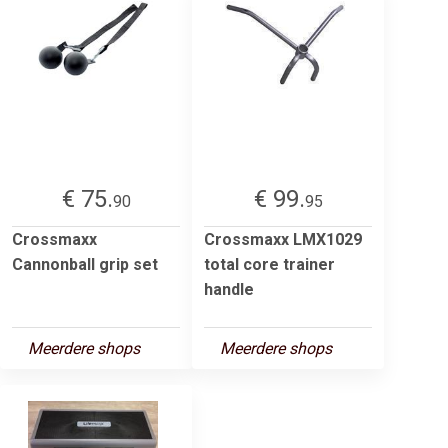
€ 75.
€ 99.
90
95
Crossmaxx
Crossmaxx LMX1029
Cannonball grip set
total core trainer
handle
Meerdere shops
Meerdere shops