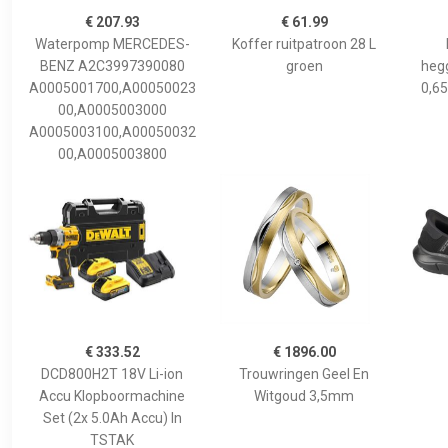
€ 207.93
€ 61.99
Waterpomp MERCEDES-
Koffer ruitpatroon 28 L
BENZ A2C3997390080
groen
hegg
A0005001700,A00050023
0,65
00,A0005003000
A0005003100,A00050032
00,A0005003800
€ 333.52
€ 1896.00
DCD800H2T 18V Li-ion
Trouwringen Geel En
Accu Klopboormachine
Witgoud 3,5mm
Set (2x 5.0Ah Accu) In
TSTAK