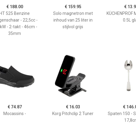
€ 188.00
€ 159.95
€ 13.
HT 525 Benzine
Solo magnetron met
KÜCHENPROF 
enschaar - 22,5cc -
inhoud van 25 liter in
0.5L gl
kW - 2-takt - 46cm -
stijlvol grijs
35mm
€ 74.87
€ 16.03
€ 146.
Mocassins -
Korg Pitchclip 2 Tuner
Spaten 150 - 
17,8c