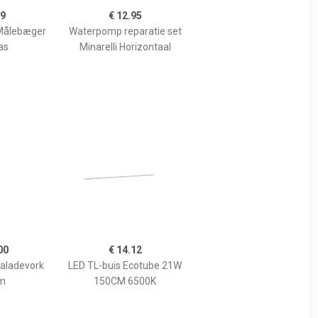
99
€ 12.95
Målebæger
Waterpomp reparatie set
as
Minarelli Horizontaal
00
€ 14.12
Saladevork
LED TL-buis Ecotube 21W
m
150CM 6500K