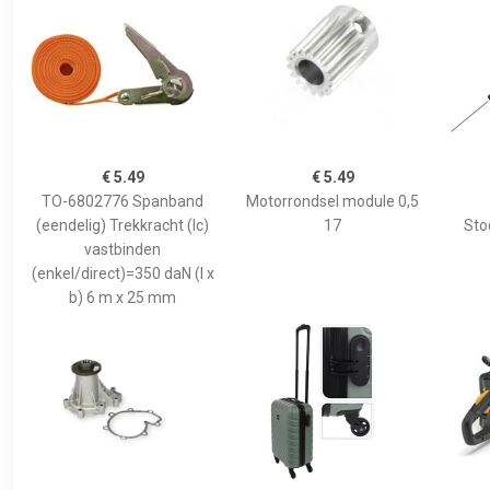
€ 5.49
€ 5.49
TO-6802776 Spanband
Motorrondsel module 0,5
(eendelig) Trekkracht (lc)
17
Sto
vastbinden
(enkel/direct)=350 daN (l x
b) 6 m x 25 mm