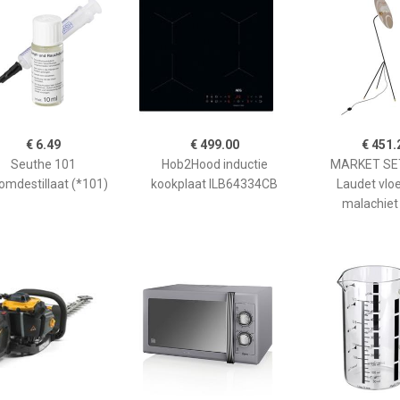
€ 6.49
€ 499.00
€ 451.
Seuthe 101
Hob2Hood inductie
MARKET SET
omdestillaat (*101)
kookplaat ILB64334CB
Laudet vlo
malachiet