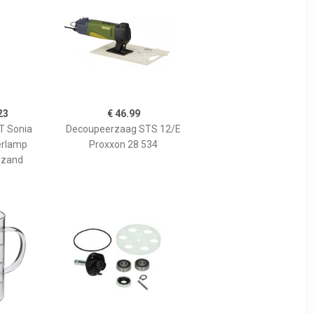
23
€ 46.99
 Sonia
Decoupeerzaag STS 12/E
erlamp
Proxxon 28 534
 zand