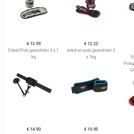
€ 13.99
€ 12.22
Enkel/Pols gewichten 2 x 1
enkel en pols gewichten 2
kg
x 1kg
E
Polsg
Gr
€ 14.90
€ 10.95