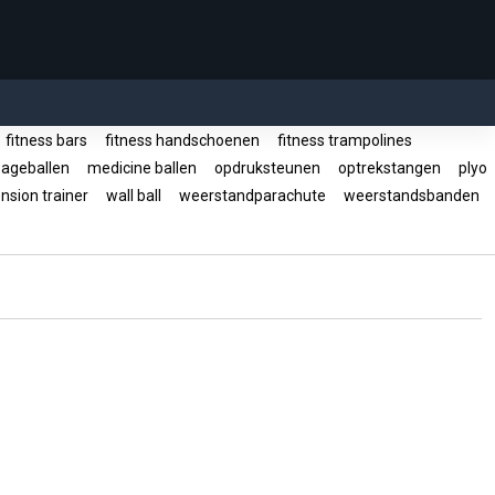
fitness bars
fitness handschoenen
fitness trampolines
ageballen
medicine ballen
opdruksteunen
optrekstangen
plyo
sion trainer
wall ball
weerstandparachute
weerstandsbanden