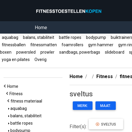
Home
aquabag
balans, stabiliteit
battle ropes
bodypump
buiktraine
fitnessballen
fitnessmatten
foamrollers
gym hammer
gym ri
boxen
powersled
prowler
sandbags, powerbags
slideboard
s
yoga en pilates
Overig
Home
Fitness
fitne
Home
sveltus
Fitness
fitness materiaal
MERK:
MAAT:
aquabag
balans, stabiliteit
battle ropes
SVELTUS
Filter(s):
bodypump