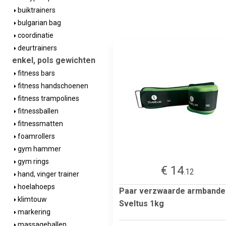
buiktrainers
bulgarian bag
coordinatie
deurtrainers
enkel, pols gewichten
fitness bars
fitness handschoenen
fitness trampolines
fitnessballen
fitnessmatten
foamrollers
gym hammer
gym rings
€ 14
.12
hand, vinger trainer
hoelahoeps
Paar verzwaarde armbande
klimtouw
Sveltus 1kg
markering
massageballen