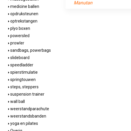
Manutan
medicine ballen
opdruksteunen
optrekstangen
plyo boxen
powersled
prowler
sandbags, powerbags
slideboard
speedladder
spierstimulatie
springtouwen
steps, steppers
suspension trainer
wall ball
weerstandparachute
weerstandsbanden
yoga en pilates
Overig