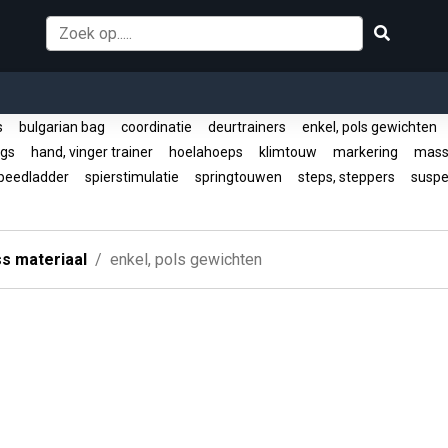
rs
bulgarian bag
coordinatie
deurtrainers
enkel, pols gewichten
ngs
hand, vinger trainer
hoelahoeps
klimtouw
markering
mass
peedladder
spierstimulatie
springtouwen
steps, steppers
suspen
ss materiaal
enkel, pols gewichten