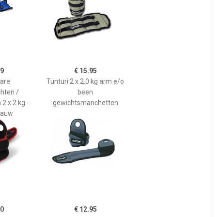
89
€ 15.95
bare
Tunturi 2 x 2.0 kg arm e/o
hten /
been
2 x 2 kg -
gewichtsmanchetten
Blauw
00
€ 12.95