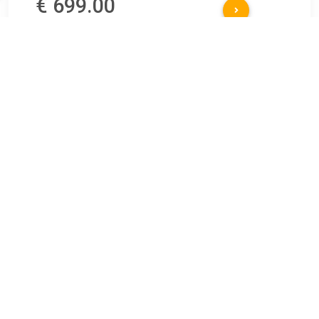
€ 699.00
Verzenden: € 0.00
Voorradig.
€ 749.00
Verzenden: € 0.00
Voorradig.
De VirtuFit Ergometer Roeitrainer Semi-Pro laat zien dat
fitness niet vervelend hoeft te zijn. De realistische
beweging van deze roeitrainer voelt goed aan, ook tijdens
lange oefeningen.