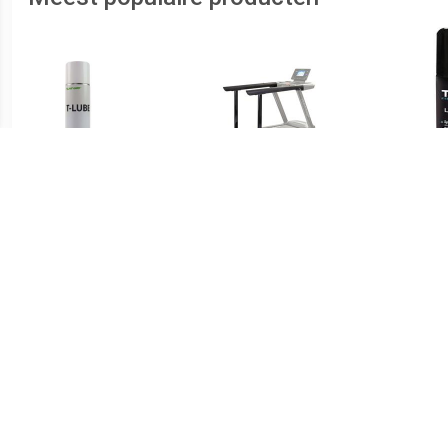
€ 20.99
€ 320.00
Loopband Smeermiddel
Handrail - REHA Rails -
Si
oopband Olie - Incl.
combineren met
Spraybuis - 200ml
T80/T85/T90