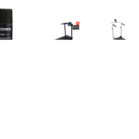
€ 10.15
€ 349.00
€ 168.
liconenspray voor
Totally Foldable TR-50i
Mini-loopband 
loopbanden
Loopband - Gratis
93x36 cm 
trainingsschema