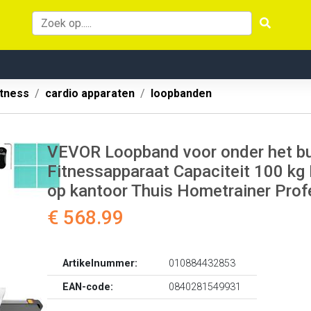
itness
cardio apparaten
loopbanden
VEVOR Loopband voor onder het bu
Fitnessapparaat Capaciteit 100 kg
op kantoor Thuis Hometrainer Prof
€ 568.99
Artikelnummer:
010884432853
EAN-code:
0840281549931