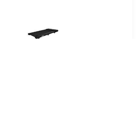
99
€ 299.00
inklapbaar
WP50
zwart
Walkingpadoopband