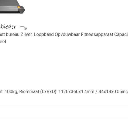
t bureau Zilver, Loopband Opvouwbaar Fitnessapparaat Capacite
eel
eit: 100kg, Riemmaat (LxBxD): 1120x360x1.4mm / 44x14x0.05inch,