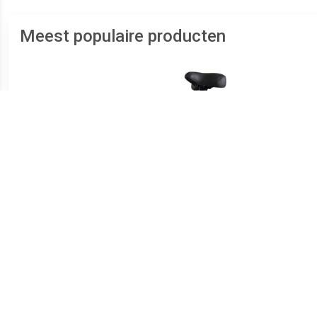
Meest populaire producten
€ 39.95
€ 21.90
Virtufit Universele Spd Duo
Universeel Hometrainer
Hom
Pedalen 14 Mm
zadel