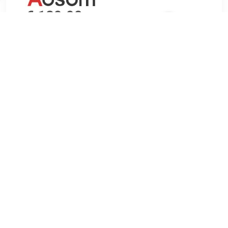
€ 129.90
Verzenden: € 0.00
Voorradig.
Onze X-Bike van HOMCOM met magnetische training is
gemaakt van massief staal en is uitgerust met een LCD-
display om de huidige status weer te geven. Bij het
uitoefenen van de hart-longfunctie worden verbranden
calorieën en worden arm-, been-, taille- en heupspieren
versterkt. Wanneer hij niet wordt gebruikt kan hij gemakkelijk
worden opgevouwen zodat hij slechts de helft van de ruimte
inneemt. Geschikt voor thuis, kantoor en sportschool; Twijfel
niet meer, koop hem vanuit thuis en begin snel met trainen!
Omschrijving: