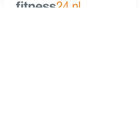
€ 5399.00
Verzenden: € 0.00
1 dag
Kenmerken:- Bluetooth & Wi-Fi ingeschakeld: Sluit de
console aan op Bluetooth-hoofdtelefoons en hartslagmeters
voor een draadloze ervaring en maak verbinding met Wi-Fi
voor entertainment-apps en software-updates.- Console uit
de entertainmentreeks: Nu kunt u van uw fitnesscentrum een
hoogtepunt van uw aanbod maken met training die vermaakt.
Onze nieuwe E-serie console brengt mensen binnen en
zorgt ervoor dat ze terugkomen met al hun favoriete
entertainment-apps, plus exclusieve HD-
bestemmingsbeelden, HIIT-programma's, optionele live-tv
en nog veel meer. Gebruikers kunnen zelfs hun eigen