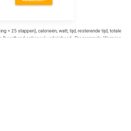
g = 25 stappen), calorieën, watt, tijd, resterende tijd, totale
 (borstband optioneel verkrijgbaar)- Programma's: Warming
plaatsing