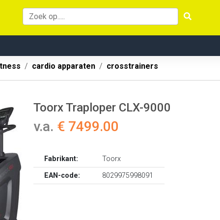
itness
cardio apparaten
crosstrainers
Toorx Traploper CLX-9000
v.a.
€ 7499.00
Fabrikant:
Toorx
EAN-code:
8029975998091