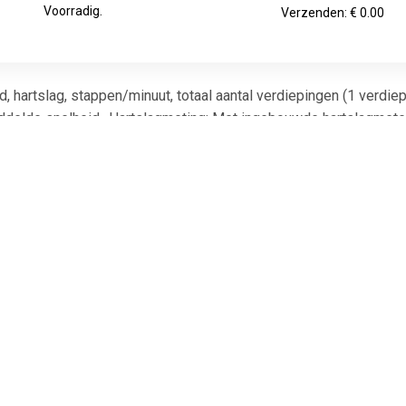
Voorradig.
Verzenden: € 0.00
d, hartslag, stappen/minuut, totaal aantal verdiepingen (1 verdiepin
ddelde snelheid- Hartslagmeting: Met ingebouwde hartslagmeter
branding, heuvels, interval- Transportrollen: Voor gemakkelijke ver