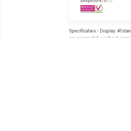
Shopscore | 0
(0)
Specificaties:- Display: Afstan
programmatijd, snelheid, gemi
up, training, uitdaging, vetver
Meest populaire producten