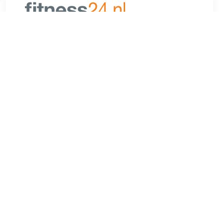
€ 699.00
Verzenden: € 0.00
1 dag
Inspire CB1 AirbikeLCD SchermHet eenvoudig af te lezen
LCD-scherm geeft trainingsgegevens zoals tijd, snelheid,
afstand en verbrande calorieën weer.Â Kenmerken:-
Dubbelwerkend ontwerp: voor een full body workout,
spieropbouw en een beter cardiovasculair
uithoudingsvermogen.- Ventilatorweerstand: Het door een
ventilator aangedreven weerstandssysteem koelt je af met
het ventilatorontwerp. De weerstand neemt toe naarmate je
sneller trapt. Ideaal voor HIIT-workouts en duurtraining.-
Real-time feedback: Eenvoudig af te lezen LCD-display
toont tijd, snelheid, afstand en verbrande calorieën tijdens